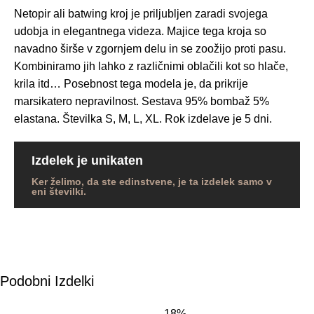
Netopir ali batwing kroj je priljubljen zaradi svojega
udobja in elegantnega videza. Majice tega kroja so
navadno širše v zgornjem delu in se zoožijo proti pasu.
Kombiniramo jih lahko z različnimi oblačili kot so hlače,
krila itd… Posebnost tega modela je, da prikrije
marsikatero nepravilnost. Sestava 95% bombaž 5%
elastana. Številka S, M, L, XL. Rok izdelave je 5 dni.
Izdelek je unikaten
Ker želimo, da ste edinstvene, je ta izdelek samo v
eni številki.
Podobni Izdelki
-18%