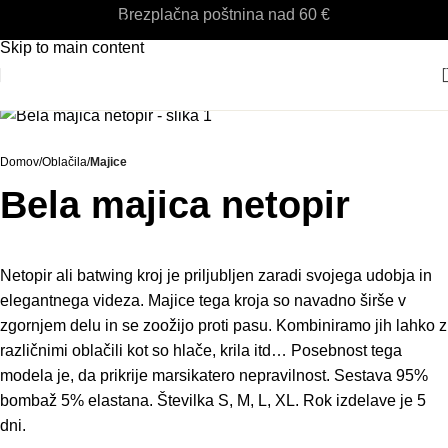
Brezplačna poštnina nad 60 €
Skip to navigation
Skip to main content
Domov
Oblačila
Majice
Bela majica netopir
Netopir ali batwing kroj je priljubljen zaradi svojega udobja in
elegantnega videza. Majice tega kroja so navadno širše v
zgornjem delu in se zoožijo proti pasu. Kombiniramo jih lahko z
različnimi oblačili kot so hlače, krila itd… Posebnost tega
modela je, da prikrije marsikatero nepravilnost. Sestava 95%
bombaž 5% elastana. Številka S, M, L, XL. Rok izdelave je 5
dni.