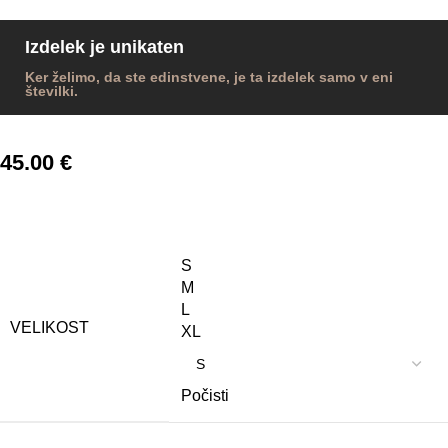
Izdelek je unikaten
Ker želimo, da ste edinstvene, je ta izdelek samo v eni
številki.
45.00
€
S
M
L
VELIKOST
XL
Počisti