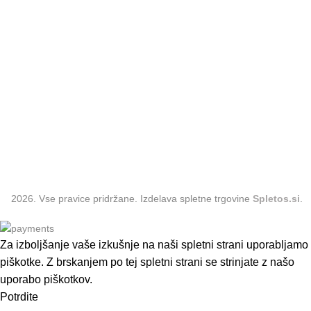
Oblačila
Hlače
Plašči
Krila
Trenirke
Majice
Kozmetika
Obleke
Dodatki
2026. Vse pravice pridržane. Izdelava spletne trgovine
Spletos.si
.
Za izboljšanje vaše izkušnje na naši spletni strani uporabljamo
piškotke. Z brskanjem po tej spletni strani se strinjate z našo
uporabo piškotkov.
Potrdite