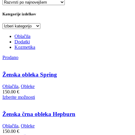
Kategorije izdelkov
Oblačila
Dodatki
Kozmetika
Prodano
Ženska obleka Spring
Oblačila
,
Obleke
150.00
€
Ta
Izberite možnosti
izdelek
ima
več
Ženska črna obleka Hepburn
različic.
Možnosti
Oblačila
,
Obleke
lahko
150.00
€
izberete