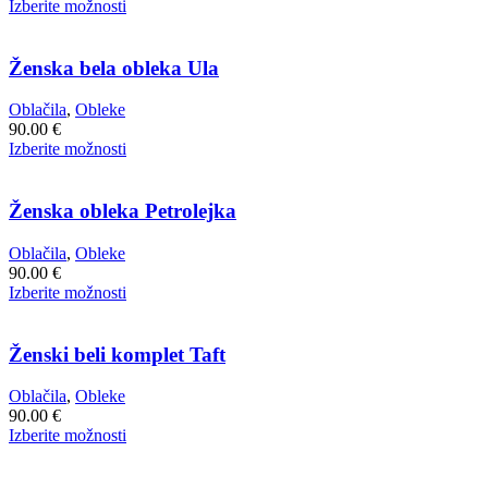
Ta
Izberite možnosti
na
izdelek
strani
ima
izdelka
več
Ženska bela obleka Ula
različic.
Možnosti
Oblačila
,
Obleke
lahko
90.00
€
izberete
Ta
Izberite možnosti
na
izdelek
strani
ima
izdelka
več
Ženska obleka Petrolejka
različic.
Možnosti
Oblačila
,
Obleke
lahko
90.00
€
izberete
Ta
Izberite možnosti
na
izdelek
strani
ima
izdelka
več
Ženski beli komplet Taft
različic.
Možnosti
Oblačila
,
Obleke
lahko
90.00
€
izberete
Ta
Izberite možnosti
na
izdelek
strani
ima
izdelka