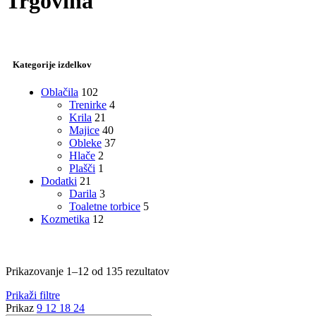
Trgovina
Kategorije izdelkov
Oblačila
102
Trenirke
4
Krila
21
Majice
40
Obleke
37
Hlače
2
Plašči
1
Dodatki
21
Darila
3
Toaletne torbice
5
Kozmetika
12
Razvrščeno
Prikazovanje 1–12 od 135 rezultatov
po
Prikaži filtre
datumu
Prikaz
9
12
18
24