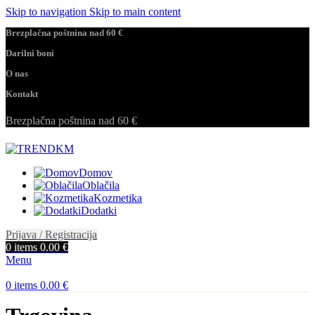
Skip to navigation
Skip to main content
Brezplačna poštnina nad 60 €
Darilni boni
O nas
Kontakt
Brezplačna poštnina nad 60 €
Domov
Oblačila
Kozmetika
Dodatki
Prijava / Registracija
0
items
0.00
€
Menu
0
items
0.00
€