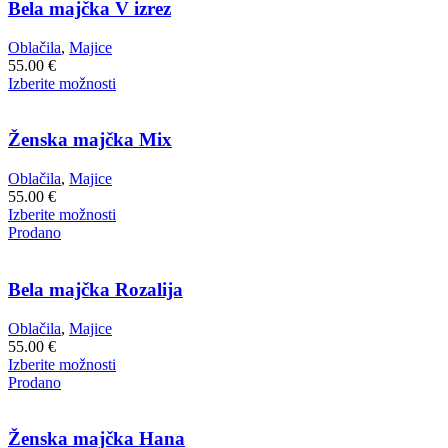
več
Bela majčka V izrez
različic.
Možnosti
Oblačila
,
Majice
lahko
55.00
€
izberete
Ta
Izberite možnosti
na
izdelek
strani
ima
izdelka
več
Ženska majčka Mix
različic.
Možnosti
Oblačila
,
Majice
lahko
55.00
€
izberete
Ta
Izberite možnosti
na
izdelek
Prodano
strani
ima
izdelka
več
različic.
Bela majčka Rozalija
Možnosti
lahko
Oblačila
,
Majice
izberete
55.00
€
na
Ta
Izberite možnosti
strani
izdelek
Prodano
izdelka
ima
več
različic.
Ženska majčka Hana