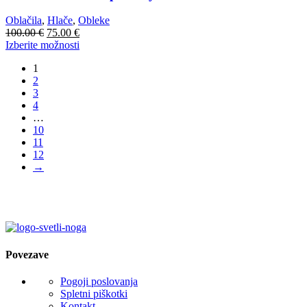
Možnosti
lahko
Oblačila
,
Hlače
,
Obleke
izberete
Izvirna
Trenutna
100.00
€
75.00
€
na
cena
cena
Ta
Izberite možnosti
strani
je
je:
izdelek
izdelka
1
bila:
75.00 €.
ima
2
100.00 €.
več
3
različic.
4
Možnosti
…
lahko
10
izberete
11
na
12
strani
→
izdelka
Povezave
Pogoji poslovanja
Spletni piškotki
Kontakt