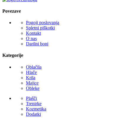
izberete
na
Povezave
strani
izdelka
Pogoji poslovanja
Spletni piškotki
Kontakt
O nas
Darilni boni
Kategorije
Oblačila
Hlače
Krila
Majice
Obleke
Plašči
Trenirke
Kozmetika
Dodatki