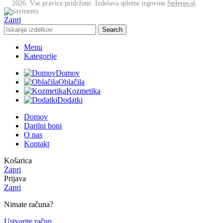
2026. Vse pravice pridržane. Izdelava spletne trgovine
Spletos.si
.
Zapri
Search
Menu
Kategorije
Domov
Oblačila
Kozmetika
Dodatki
Domov
Darilni boni
O nas
Kontakt
Košarica
Zapri
Prijava
Zapri
Nimate računa?
Ustvarite račun