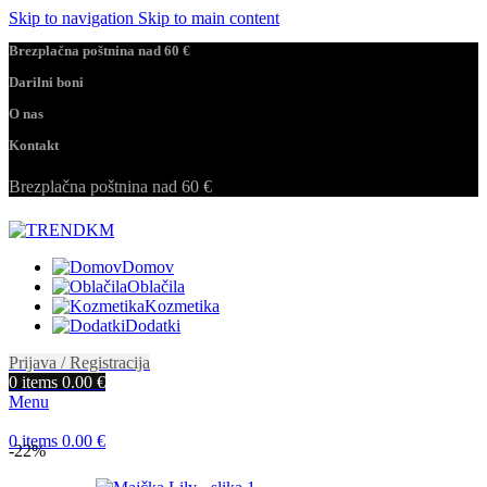
Skip to navigation
Skip to main content
Brezplačna poštnina nad 60 €
Darilni boni
O nas
Kontakt
Brezplačna poštnina nad 60 €
Domov
Oblačila
Kozmetika
Dodatki
Prijava / Registracija
0
items
0.00
€
Menu
0
items
0.00
€
-22%