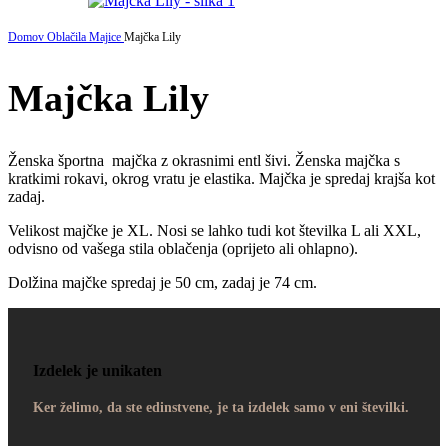
Domov
Oblačila
Majice
Majčka Lily
Majčka Lily
Ženska športna majčka z okrasnimi entl šivi. Ženska majčka s
kratkimi rokavi, okrog vratu je elastika. Majčka je spredaj krajša kot
zadaj.
Velikost majčke je XL. Nosi se lahko tudi kot številka L ali XXL,
odvisno od vašega stila oblačenja (oprijeto ali ohlapno).
Dolžina majčke spredaj je 50 cm, zadaj je 74 cm.
Izdelek je unikaten
Ker želimo, da ste edinstvene, je ta izdelek samo v eni številki.