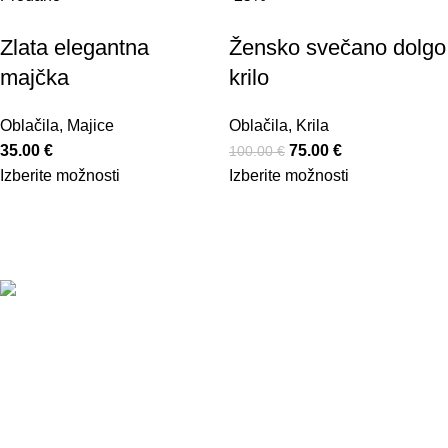
Zlata elegantna
Žensko svečano dolgo
majčka
krilo
Oblačila
,
Majice
Oblačila
,
Krila
35.00
€
75.00
€
100.00
€
Izberite možnosti
Izberite možnosti
Povezave
Pogoji poslovanja
Spletni piškotki