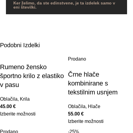
Ker želimo, da ste edinstvene, je ta izdelek samo v
eni številki.
Podobni Izdelki
Prodano
Rumeno žensko
Črne hlače
športno krilo z elastiko
kombinirane s
v pasu
tekstilnim usnjem
Oblačila
,
Krila
45.00
€
Oblačila
,
Hlače
Izberite možnosti
55.00
€
Izberite možnosti
Prodano
-25%