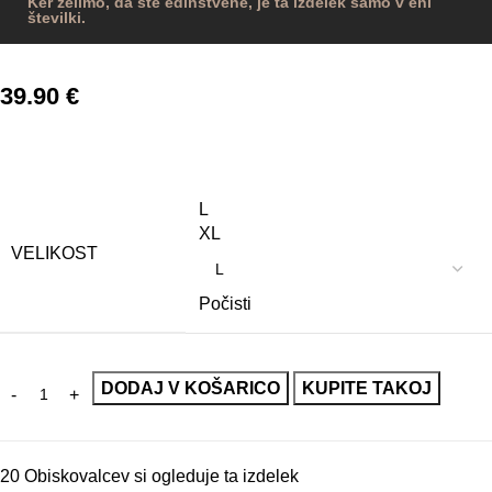
Ker želimo, da ste edinstvene, je ta izdelek samo v eni
številki.
39.90
€
L
XL
VELIKOST
Počisti
DODAJ V KOŠARICO
KUPITE TAKOJ
20
Obiskovalcev si ogleduje ta izdelek