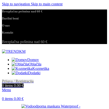
Skip to navigation
Skip to main content
Brezplačna poštnina nad 60 €
Darilni boni
O nas
Kontakt
Brezplačna poštnina nad 60 €
Domov
Oblačila
Kozmetika
Dodatki
Prijava / Registracija
0
items
0.00
€
Menu
0
items
0.00
€