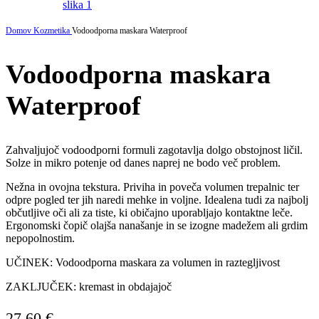
Domov
Kozmetika
Vodoodporna maskara Waterproof
Vodoodporna maskara
Waterproof
Zahvaljujoč vodoodporni formuli zagotavlja dolgo obstojnost ličil.
Solze in mikro potenje od danes naprej ne bodo več problem.
Nežna in ovojna tekstura. Priviha in poveča volumen trepalnic ter
odpre pogled ter jih naredi mehke in voljne. Idealena tudi za najbolj
občutljive oči ali za tiste, ki običajno uporabljajo kontaktne leče.
Ergonomski čopič olajša nanašanje in se izogne ​​madežem ali grdim
nepopolnostim.
UČINEK: Vodoodporna maskara za volumen in raztegljivost
ZAKLJUČEK: kremast in obdajajoč
27.60
€