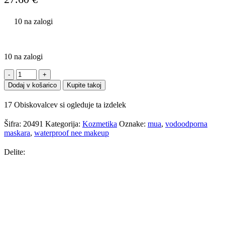
10 na zalogi
10 na zalogi
Vodoodporna
maskara
Dodaj v košarico
Kupite takoj
Waterproof
količina
17
Obiskovalcev si ogleduje ta izdelek
Šifra:
20491
Kategorija:
Kozmetika
Oznake:
mua
,
vodoodporna
maskara
,
waterproof nee makeup
Delite: