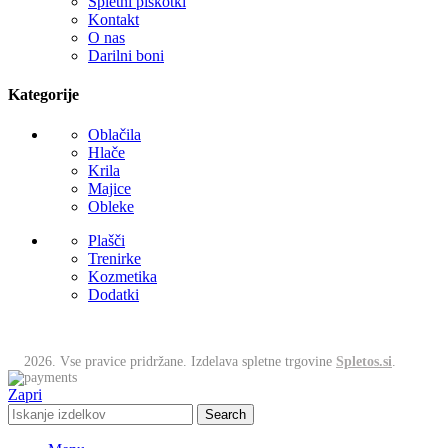
Spletni piškotki
Kontakt
O nas
Darilni boni
Kategorije
Oblačila
Hlače
Krila
Majice
Obleke
Plašči
Trenirke
Kozmetika
Dodatki
2026. Vse pravice pridržane. Izdelava spletne trgovine
Spletos.si
.
Zapri
Search