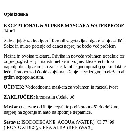
Opis izdelka
EXCEPTIONAL & SUPERB MASCARA WATERPROOF
14 ml
Zahvaljujoč vodoodporni formuli zagotavlja dolgo obstojnost ličil.
Solze in mikro potenje od danes naprej ne bodo več problem.
Nežna in ovojna tekstura. Priviha in poveča volumen trepalnic ter
odpre pogled ter jih naredi mehke in voljne. Idealena tudi za
najbolj občutljive oči ali za tiste, ki običajno uporabljajo kontaktne
leče. Ergonomski čopič olajša nanašanje in se izogne ​​madežem ali
grdim nepopolnostim.
UČINEK:
Vodoodporna maskara za volumen in raztegljivost
ZAKLJUČEK:
kremast in obdajajoč
Maskaro nanesite od linije trepalnic pod kotom 45° do dolžine,
najprej na zgornje in nato na spodnje trepalnice.
Sestava:
ISODODECANE, ACQUA (WATER), CI 77499
(IRON OXIDES), CERA ALBA (BEESWAX),