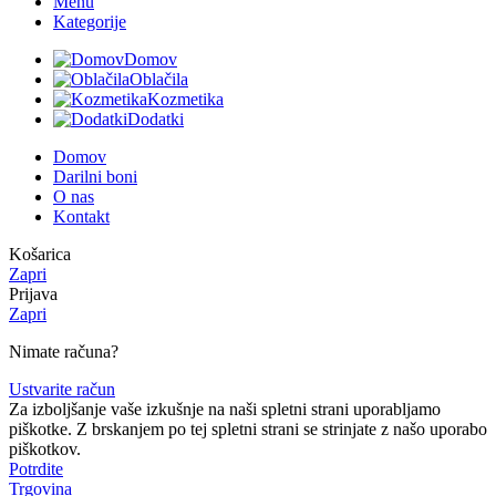
Menu
Kategorije
Domov
Oblačila
Kozmetika
Dodatki
Domov
Darilni boni
O nas
Kontakt
Košarica
Zapri
Prijava
Zapri
Nimate računa?
Ustvarite račun
Za izboljšanje vaše izkušnje na naši spletni strani uporabljamo
piškotke. Z brskanjem po tej spletni strani se strinjate z našo uporabo
piškotkov.
Potrdite
Trgovina