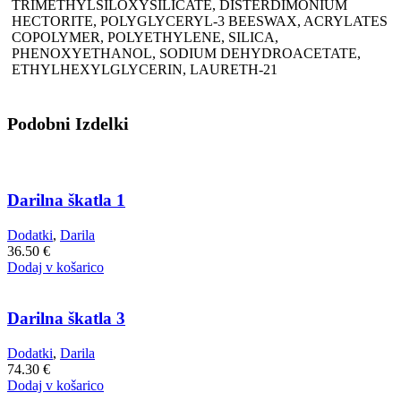
TRIMETHYLSILOXYSILICATE, DISTERDIMONIUM
HECTORITE, POLYGLYCERYL-3 BEESWAX, ACRYLATES
COPOLYMER, POLYETHYLENE, SILICA,
PHENOXYETHANOL, SODIUM DEHYDROACETATE,
ETHYLHEXYLGLYCERIN, LAURETH-21
Podobni Izdelki
Darilna škatla 1
Dodatki
,
Darila
36.50
€
Dodaj v košarico
Darilna škatla 3
Dodatki
,
Darila
74.30
€
Dodaj v košarico