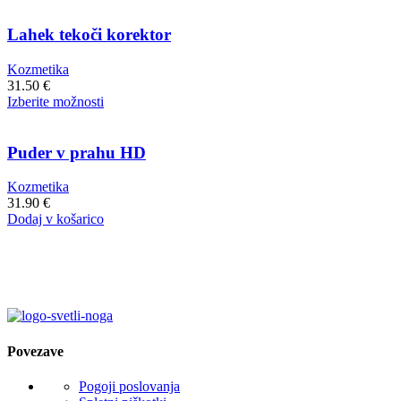
Lahek tekoči korektor
Kozmetika
31.50
€
Ta
Izberite možnosti
izdelek
ima
več
Puder v prahu HD
različic.
Možnosti
Kozmetika
lahko
31.90
€
izberete
Dodaj v košarico
na
strani
izdelka
Povezave
Pogoji poslovanja