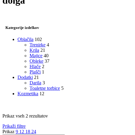
dolga
Kategorije izdelkov
Oblačila
102
Trenirke
4
Krila
21
Majice
40
Obleke
37
Hlače
2
Plašči
1
Dodatki
21
Darila
3
Toaletne torbice
5
Kozmetika
12
Razvrščeno
Prikaz vseh 2 rezultatov
po
Prikaži filtre
datumu
Prikaz
9
12
18
24