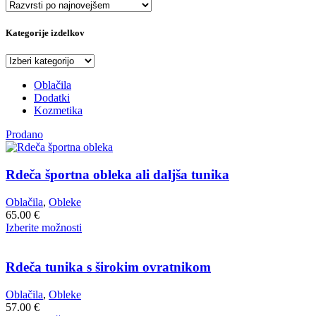
Kategorije izdelkov
Oblačila
Dodatki
Kozmetika
Prodano
Rdeča športna obleka ali daljša tunika
Oblačila
,
Obleke
65.00
€
Ta
Izberite možnosti
izdelek
ima
več
Rdeča tunika s širokim ovratnikom
različic.
Možnosti
Oblačila
,
Obleke
lahko
57.00
€
izberete