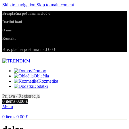
Skip to navigation
Skip to main content
Brezplačna poštnina nad 60 €
Darilni boni
O nas
Kontakt
Brezplačna poštnina nad 60 €
Domov
Oblačila
Kozmetika
Dodatki
Prijava / Registracija
0
items
0.00
€
Menu
0
items
0.00
€