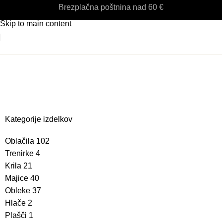
Brezplačna poštnina nad 60 €
Skip to navigation
Skip to main content
lače
Kategorije izdelkov
Oblačila
102
Trenirke
4
Krila
21
Majice
40
Obleke
37
Hlače
2
Plašči
1