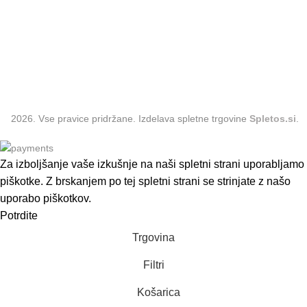
Majice
Kozmetika
Obleke
Dodatki
2026. Vse pravice pridržane. Izdelava spletne trgovine
Spletos.si
.
Za izboljšanje vaše izkušnje na naši spletni strani uporabljamo
piškotke. Z brskanjem po tej spletni strani se strinjate z našo
uporabo piškotkov.
Potrdite
Trgovina
Filtri
Košarica