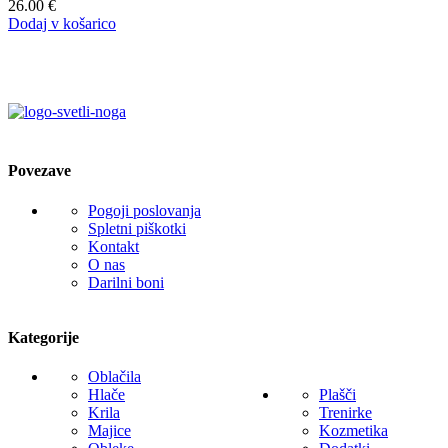
26.00
€
Dodaj v košarico
Povezave
Pogoji poslovanja
Spletni piškotki
Kontakt
O nas
Darilni boni
Kategorije
Oblačila
Hlače
Plašči
Krila
Trenirke
Majice
Kozmetika