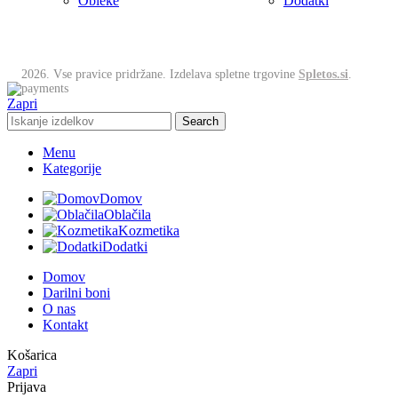
Obleke
Dodatki
2026. Vse pravice pridržane. Izdelava spletne trgovine
Spletos.si
.
Zapri
Search
Menu
Kategorije
Domov
Oblačila
Kozmetika
Dodatki
Domov
Darilni boni
O nas
Kontakt
Košarica
Zapri
Prijava