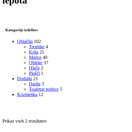
lepota
Kategorije izdelkov
Oblačila
102
Trenirke
4
Krila
21
Majice
40
Obleke
37
Hlače
2
Plašči
1
Dodatki
21
Darila
3
Toaletne torbice
5
Kozmetika
12
Razvrščeno
Prikaz vseh 2 rezultatov
po
datumu