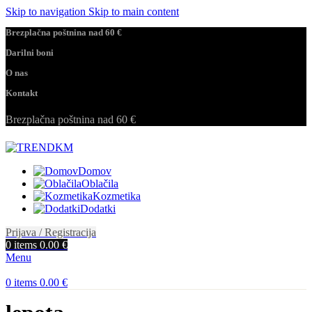
Skip to navigation
Skip to main content
Brezplačna poštnina nad 60 €
Darilni boni
O nas
Kontakt
Brezplačna poštnina nad 60 €
Domov
Oblačila
Kozmetika
Dodatki
Prijava / Registracija
0
items
0.00
€
Menu
0
items
0.00
€