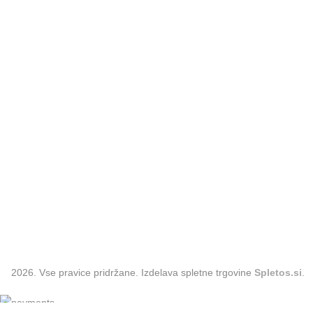
Kategorije
Oblačila
Hlače
Plašči
Krila
Trenirke
Majice
Kozmetika
Obleke
Dodatki
2026. Vse pravice pridržane. Izdelava spletne trgovine
Spletos.si
.