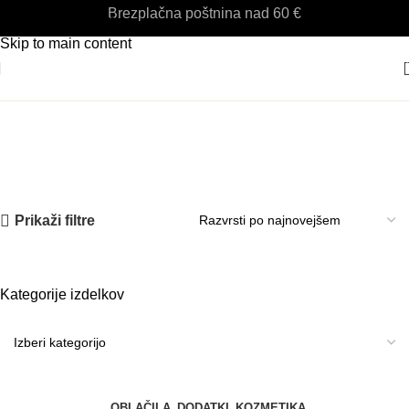
Brezplačna poštnina nad 60 €
Skip to navigation
Skip to main content
ega ustnic
Prikaži filtre
Kategorije izdelkov
OBLAČILA
DODATKI
KOZMETIKA