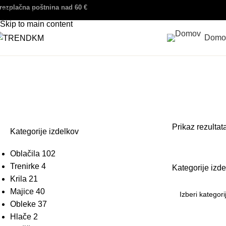
rezplačna poštnina nad 60 €
Skip to navigation
Skip to main content
Domo
poletni komplet
Prikaz rezultat
Kategorije izdelkov
Oblačila
102
Trenirke
4
Kategorije izd
Krila
21
Majice
40
Obleke
37
Hlače
2