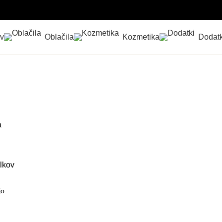
v
Oblačila
Kozmetika
Dodatk
a
elkov