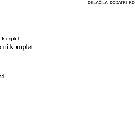
OBLAČILA
DODATKI
KO
etni komplet
ti