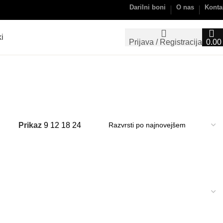
Darilni boni
O nas
Konta
i
Prijava / Registracija
0.0
Prikaz
9
12
18
24