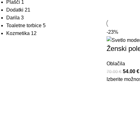
Plašči
1
Dodatki
21
Darila
3
Toaletne torbice
5
-23%
Kozmetika
12
Ženski pol
Oblačila
54.00
€
70.00
€
Izberite možnos