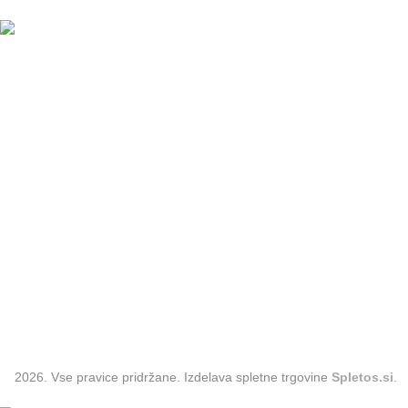
Povezave
Kategorije
Pogoji poslovanja
Oblačila
Spletni piškotki
Hlače
Kontakt
Krila
O nas
Majice
Darilni boni
Obleke
2026. Vse pravice pridržane. Izdelava spletne trgovine
Spletos.si
.