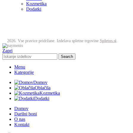
Kozmetika
Dodatki
2026. Vse pravice pridržane. Izdelava spletne trgovine
Spletos.si
.
Zapri
Search
Menu
Kategorije
Domov
Oblačila
Kozmetika
Dodatki
Domov
Darilni boni
O nas
Kontakt