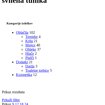
svilena tunika
Kategorije izdelkov
Oblačila
102
Trenirke
4
Krila
21
Majice
40
Obleke
37
Hlače
2
Plašči
1
Dodatki
21
Darila
3
Toaletne torbice
5
Kozmetika
12
Prikaz rezultata
Prikaži filtre
Prikaz
9
12
18
24