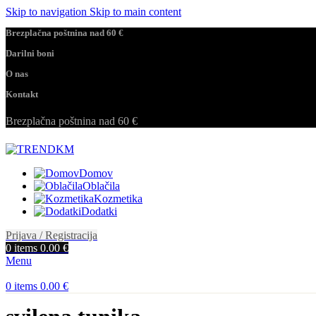
Skip to navigation
Skip to main content
Brezplačna poštnina nad 60 €
Darilni boni
O nas
Kontakt
Brezplačna poštnina nad 60 €
Domov
Oblačila
Kozmetika
Dodatki
Prijava / Registracija
0
items
0.00
€
Menu
0
items
0.00
€