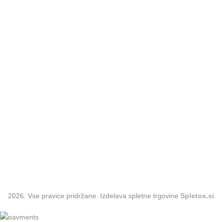
Kategorije
Oblačila
Hlače
Plašči
Krila
Trenirke
Majice
Kozmetika
Obleke
Dodatki
2026. Vse pravice pridržane. Izdelava spletne trgovine
Spletos.si
.