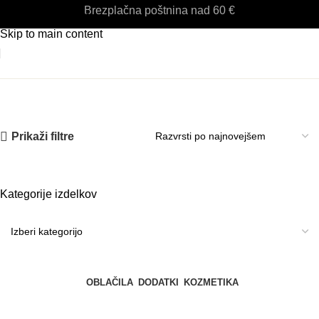
Brezplačna poštnina nad 60 €
Skip to navigation
Skip to main content
ekoca podlaga
Prikaži filtre
Kategorije izdelkov
OBLAČILA
DODATKI
KOZMETIKA