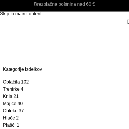
Brezplačna poštnina nad 60 €
Skip to navigation
Skip to main content
op
Kategorije izdelkov
Oblačila
102
Trenirke
4
Krila
21
Majice
40
Obleke
37
Hlače
2
Plašči
1