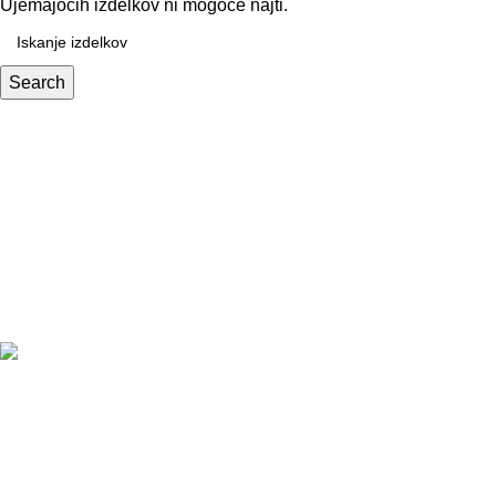
Ujemajočih izdelkov ni mogoče najti.
Search
Povezave
Pogoji poslovanja