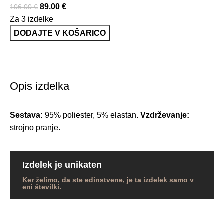
89.00
€
106.00
€
Za 3 izdelke
DODAJTE V KOŠARICO
Opis izdelka
Sestava:
95% poliester, 5% elastan.
Vzdrževanje:
strojno pranje.
Izdelek je unikaten
Ker želimo, da ste edinstvene, je ta izdelek samo v
eni številki.