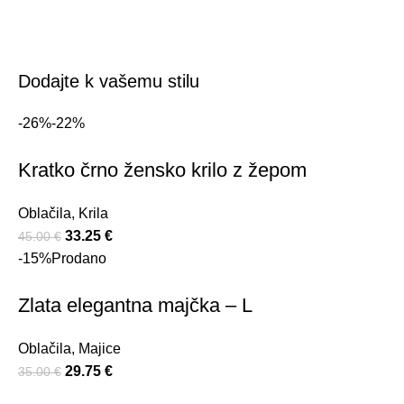
Dodajte k vašemu stilu
-26%
-22%
Kratko črno žensko krilo z žepom
Oblačila
,
Krila
33.25
€
45.00
€
-15%
Prodano
Zlata elegantna majčka – L
Oblačila
,
Majice
29.75
€
35.00
€