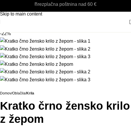
Brezplačna poštnina nad 60 €
Skip to navigation
Skip to main content
-22%
Domov
Oblačila
Krila
Kratko črno žensko krilo
z žepom