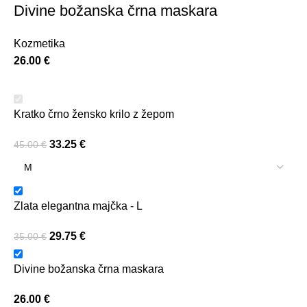
Divine božanska črna maskara
Kozmetika
26.00
€
Kratko črno žensko krilo z žepom
33.25
€
45.00
€
Zlata elegantna majčka - L
29.75
€
35.00
€
Divine božanska črna maskara
26.00
€