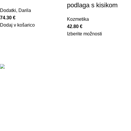
podlaga s kisikom
Dodatki
,
Darila
74.30
€
Kozmetika
Dodaj v košarico
42.80
€
Izberite možnosti
Povezave
Pogoji poslovanja
Spletni piškotki
Kontakt