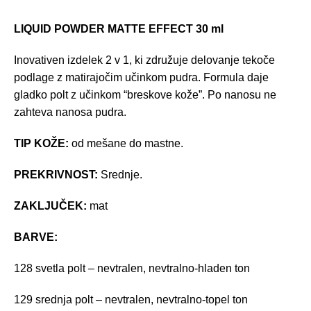
LIQUID POWDER MATTE EFFECT 30 ml
Inovativen izdelek 2 v 1, ki združuje delovanje tekoče
podlage z matirajočim učinkom pudra. Formula daje
gladko polt z učinkom “breskove kože”. Po nanosu ne
zahteva nanosa pudra.
TIP KOŽE:
od mešane do mastne.
PREKRIVNOST:
Srednje.
ZAKLJUČEK:
mat
BARVE:
128 svetla polt – nevtralen, nevtralno-hladen ton
129 srednja polt – nevtralen, nevtralno-topel ton