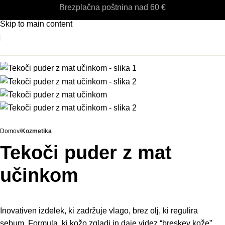
Brezplačna poštnina nad 60 €
Skip to navigation
Skip to main content
Domov
Kozmetika
Tekoči puder z mat
učinkom
Inovativen izdelek, ki zadržuje vlago, brez olj, ki regulira
sebum. Formula, ki kožo zgladi in daje videz “breskev kože”.