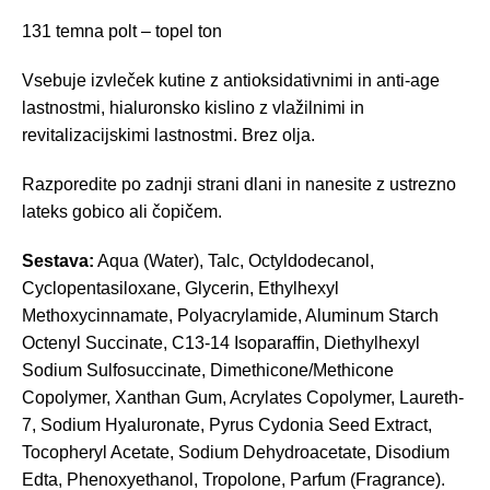
131 temna polt – topel ton
Vsebuje izvleček kutine z antioksidativnimi in anti-age
lastnostmi, hialuronsko kislino z vlažilnimi in
revitalizacijskimi lastnostmi. Brez olja.
Razporedite po zadnji strani dlani in nanesite z ustrezno
lateks gobico ali čopičem.
Sestava:
Aqua (Water), Talc, Octyldodecanol,
Cyclopentasiloxane, Glycerin, Ethylhexyl
Methoxycinnamate, Polyacrylamide, Aluminum Starch
Octenyl Succinate, C13-14 Isoparafﬁn, Diethylhexyl
Sodium Sulfosuccinate, Dimethicone/Methicone
Copolymer, Xanthan Gum, Acrylates Copolymer, Laureth-
7, Sodium Hyaluronate, Pyrus Cydonia Seed Extract,
Tocopheryl Acetate, Sodium Dehydroacetate, Disodium
Edta, Phenoxyethanol, Tropolone, Parfum (Fragrance).