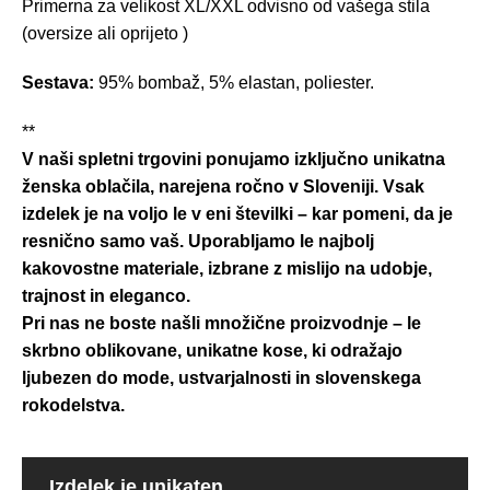
Primerna za velikost XL/XXL odvisno od vašega stila
(oversize ali oprijeto )
Sestava:
95% bombaž, 5% elastan, poliester.
**
V naši spletni trgovini ponujamo izključno unikatna
ženska oblačila, narejena ročno v Sloveniji. Vsak
izdelek je na voljo le v eni številki – kar pomeni, da je
resnično samo vaš. Uporabljamo le najbolj
kakovostne materiale, izbrane z mislijo na udobje,
trajnost in eleganco.
Pri nas ne boste našli množične proizvodnje – le
skrbno oblikovane, unikatne kose, ki odražajo
ljubezen do mode, ustvarjalnosti in slovenskega
rokodelstva.
Izdelek je unikaten