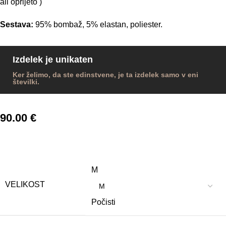
ali oprijeto )
Sestava:
95% bombaž, 5% elastan, poliester.
Izdelek je unikaten
Ker želimo, da ste edinstvene, je ta izdelek samo v eni
številki.
90.00
€
M
VELIKOST
Počisti