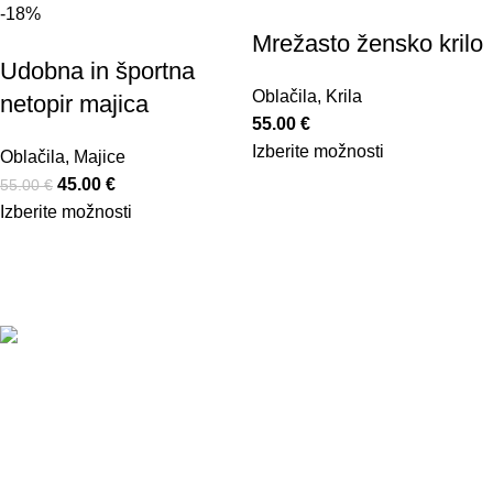
-18%
Mrežasto žensko krilo
Udobna in športna
Oblačila
,
Krila
netopir majica
55.00
€
Izberite možnosti
Oblačila
,
Majice
45.00
€
55.00
€
Izberite možnosti
Povezave
Pogoji poslovanja