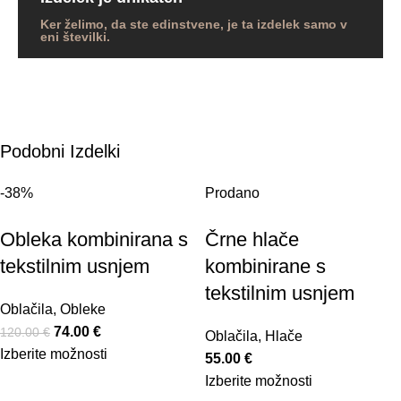
Ker želimo, da ste edinstvene, je ta izdelek samo v
eni številki.
Podobni Izdelki
-38%
Prodano
Obleka kombinirana s
Črne hlače
tekstilnim usnjem
kombinirane s
tekstilnim usnjem
Oblačila
,
Obleke
74.00
€
120.00
€
Oblačila
,
Hlače
Izberite možnosti
55.00
€
Izberite možnosti