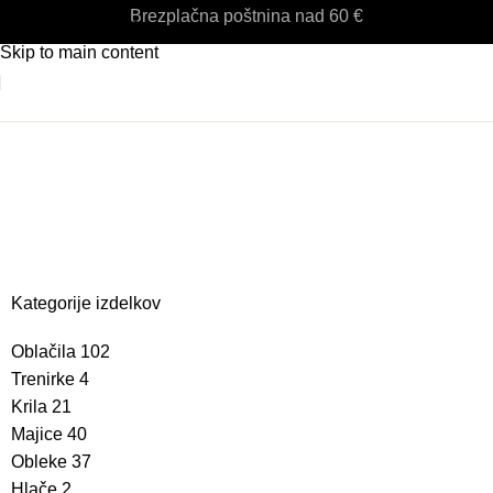
Brezplačna poštnina nad 60 €
Skip to navigation
Skip to main content
ženski beli
komplet
Kategorije izdelkov
Oblačila
102
Trenirke
4
Krila
21
Majice
40
Obleke
37
Hlače
2