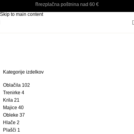
Brezplačna poštnina nad 60 €
Skip to navigation
Skip to main content
iroka obleka
Kategorije izdelkov
Oblačila
102
Trenirke
4
Krila
21
Majice
40
Obleke
37
Hlače
2
Plašči
1