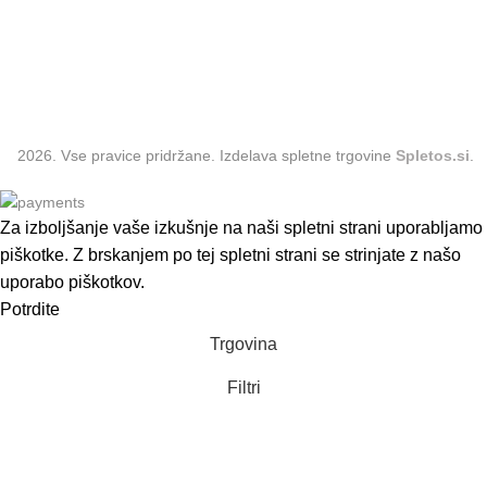
Obleke
Dodatki
2026. Vse pravice pridržane. Izdelava spletne trgovine
Spletos.si
.
Za izboljšanje vaše izkušnje na naši spletni strani uporabljamo
piškotke. Z brskanjem po tej spletni strani se strinjate z našo
uporabo piškotkov.
Potrdite
Trgovina
Filtri
0
Košarica
Moj račun