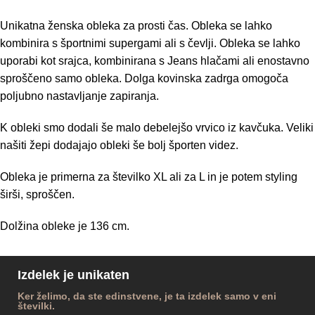
Unikatna ženska obleka za prosti čas. Obleka se lahko
kombinira s športnimi supergami ali s čevlji. Obleka se lahko
uporabi kot srajca, kombinirana s Jeans hlačami ali enostavno
sproščeno samo obleka. Dolga kovinska zadrga omogoča
poljubno nastavljanje zapiranja.
K obleki smo dodali še malo debelejšo vrvico iz kavčuka. Veliki
našiti žepi dodajajo obleki še bolj športen videz.
Obleka je primerna za številko XL ali za L in je potem styling
širši, sproščen.
Dolžina obleke je 136 cm.
Izdelek je unikaten
Ker želimo, da ste edinstvene, je ta izdelek samo v eni
številki.