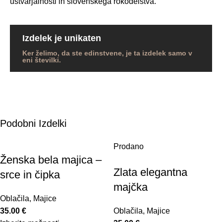
ustvarjalnosti in slovenskega rokodelstva.
Izdelek je unikaten
Ker želimo, da ste edinstvene, je ta izdelek samo v
eni številki.
Podobni Izdelki
Prodano
Ženska bela majica –
Zlata elegantna
srce in čipka
majčka
Oblačila
,
Majice
35.00
€
Oblačila
,
Majice