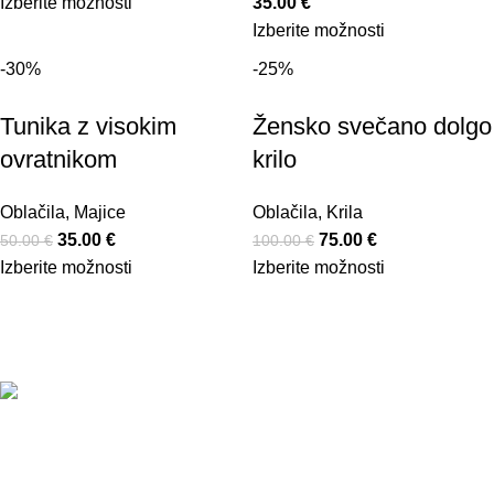
Izberite možnosti
35.00
€
Izberite možnosti
-30%
-25%
Tunika z visokim
Žensko svečano dolgo
ovratnikom
krilo
Oblačila
,
Majice
Oblačila
,
Krila
35.00
€
75.00
€
50.00
€
100.00
€
Izberite možnosti
Izberite možnosti
Povezave